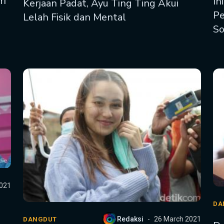
ri
In
Kerjaan Padat, Ayu Ting Ting Akui
Pe
Lelah Fisik dan Mental
So
2021
DA
Redaksi
26 March 2021
DANGDUT