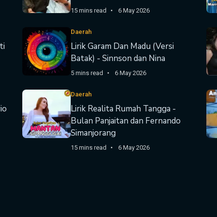
15 mins read
6 May 2026
Daerah
ti
Lirik Garam Dan Madu (Versi
Batak) - Sinnson dan Nina
5 mins read
6 May 2026
Daerah
io
Lirik Realita Rumah Tangga -
Bulan Panjaitan dan Fernando
Simanjorang
15 mins read
6 May 2026