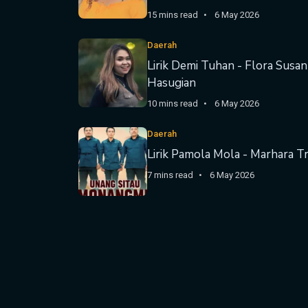
15 mins read
6 May 2026
Daerah
Lirik Demi Tuhan - Flora Susan
Hasugian
10 mins read
6 May 2026
Daerah
Lirik Pamola Mola - Marhara Tr
7 mins read
6 May 2026