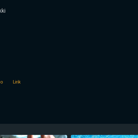
kki
lo
Lirik