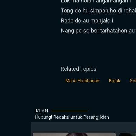
Lok ma holan angan-angan i
Tong do hu simpan ho di roha
Rade do au manjalo i
Nang pe so boi tarhatahon au
Related Topics
Maria Hutahaean
Batak
So
IKLAN
Hubungi Redaksi untuk
Pasang Iklan