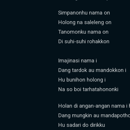
Simpanonhu nama on
Holong na saleleng on
Tanomonku nama on
Di suhi-suhi rohakkon
Imajinasi nama i
Dang tardok au mandokkon i
Hu bunihon holong i
Na so boi tarhatahononki
Holan di angan-angan nama i
Dang mungkin au mandapoth
Hu sadari do dirikku