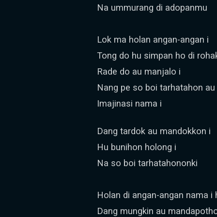
Na ummurang di adopanmu
Lok ma holan angan-angan i
Tong do hu simpan ho di roha
Rade do au manjalo i
Nang pe so boi tarhatahon au
Imajinasi nama i
Dang tardok au mandokkon i
Hu bunihon holong i
Na so boi tarhatahononki
Holan di angan-angan nama i
Dang mungkin au mandapoth