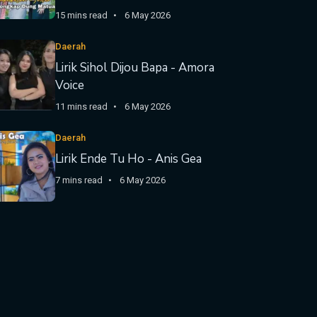
15 mins read
6 May 2026
Daerah
Lirik Sihol Dijou Bapa - Amora
Voice
11 mins read
6 May 2026
Daerah
Lirik Ende Tu Ho - Anis Gea
7 mins read
6 May 2026