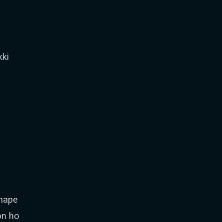
kki
 hape
on ho