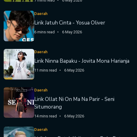
7 mins read
6 May 2026
Daerah
Lirik Jatuh Cinta - Yosua Oliver
6 mins read
6 May 2026
Daerah
Lirik Ninna Bapaku - Jovita Mona Harianja
11 mins read
6 May 2026
Daerah
Lirik Ollat Ni On Ma Na Parir - Seni
Situmorang
14 mins read
6 May 2026
Daerah