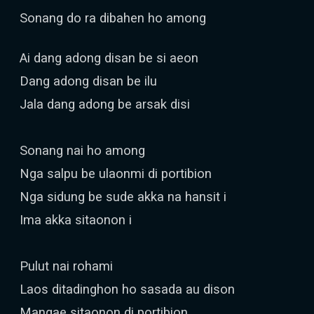
Sonang do ra dibahen ho among
Ai dang adong disan be si aeon
Dang adong disan be ilu
Jala dang adong be arsak disi
Sonang nai ho among
Nga salpu be ulaonmi di portibion
Nga sidung be sude akka na hansit i
Ima akka sitaonon i
Pulut nai rohami
Laos ditadinghon ho sasada au dison
Mangae sitaonon di portibion