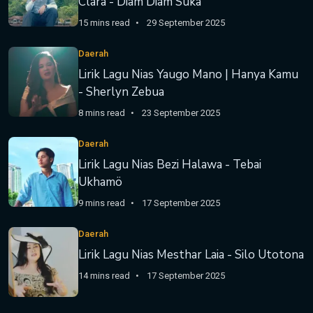
Clara - Diam Diam Suka
15 mins read
29 September 2025
Daerah
Lirik Lagu Nias Yaugo Mano | Hanya Kamu
- Sherlyn Zebua
8 mins read
23 September 2025
Daerah
Lirik Lagu Nias Bezi Halawa - Tebai
Ukhamö
9 mins read
17 September 2025
Daerah
Lirik Lagu Nias Mesthar Laia - Silo Utotona
14 mins read
17 September 2025