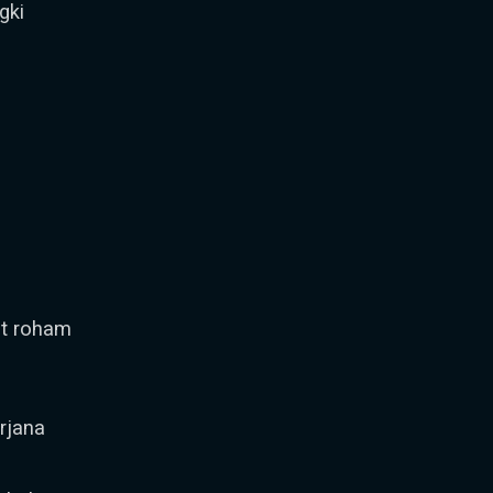
gki
t roham
rjana