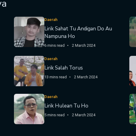
ya
Daerah
Lirik Sahat Tu Andigan Do Au
Nampuna Ho
6 mins read
2 March 2024
Daerah
Lirik Salah Torus
13 mins read
2 March 2024
Daerah
Lirik Hulean Tu Ho
5 mins read
2 March 2024