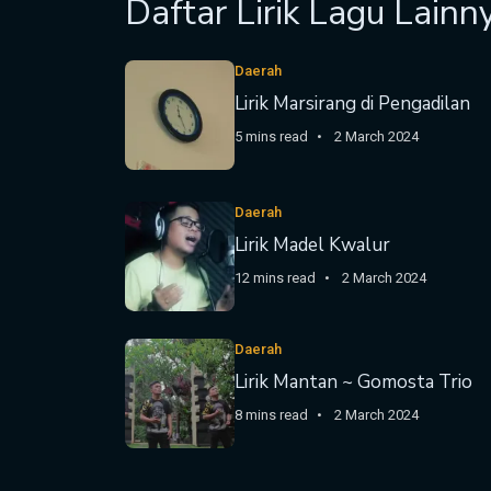
Daftar Lirik Lagu Lainn
Daerah
Lirik Marsirang di Pengadilan
5 mins read
2 March 2024
Daerah
Lirik Madel Kwalur
12 mins read
2 March 2024
Daerah
Lirik Mantan ~ Gomosta Trio
8 mins read
2 March 2024