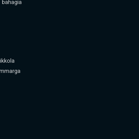
o bahagia
ikkola
 ummarga