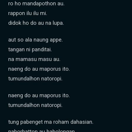
ro ho mandapothon au.
rappon ilu ilu mi.
didok ho do au na lupa.
aut so ala naung appe.
tangan ni panditai.
na mamasu masu au.
naeng do au maporus ito.
tumundalhon natoropi.
naeng do au maporus ito.
tumundalhon natoropi.
tung pabenget ma roham dahasian.
paborhatton au haholongan.