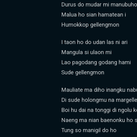
Durus do mudar mi manubuho
Malua ho sian hamatean i
Humokkop gellengmon
I taon ho do udan las ni ari
Mangula si ulaon mi
Lao pagodang godang hami
Sude gellengmon
Mauliate ma diho inangku nab
Di sude holongmu na margelle
Boi hu dai na tonggi di ngolu k
Naeng ma nian baenonku ho 
Tung so manigil do ho