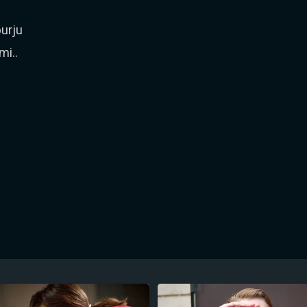
urju
mi..