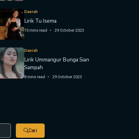
Daerah
Lirik Tu Isema
15 mins read
29 October 2023
Daerah
Lirik Ummangur Bunga Sian
Sampah
8 mins read
29 October 2023
Cari