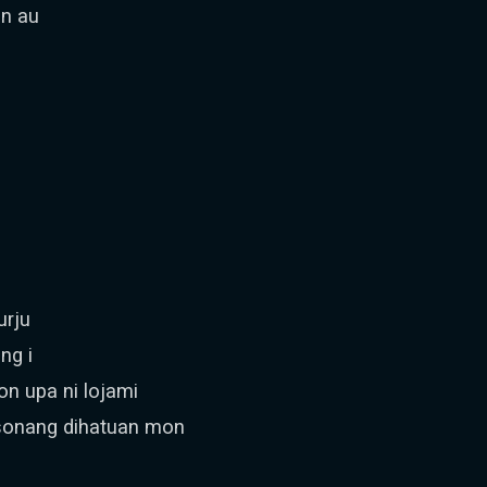
n au
urju
ng i
on upa ni lojami
sonang dihatuan mon