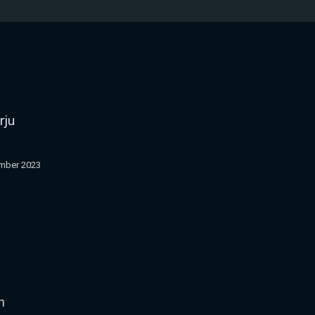
rju
mber 2023
n