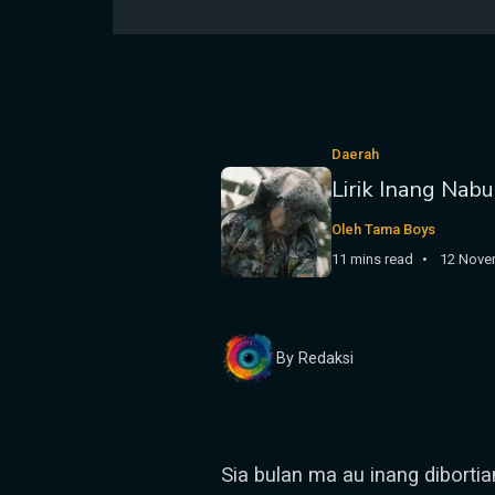
Daerah
Lirik Inang Nabu
Oleh Tama Boys
11 mins read
12 Nove
By Redaksi
Sia bulan ma au inang dibortia