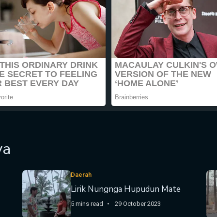
ya
Daerah
Lirik Nungnga Hupudun Mate
5 mins read
29 October 2023