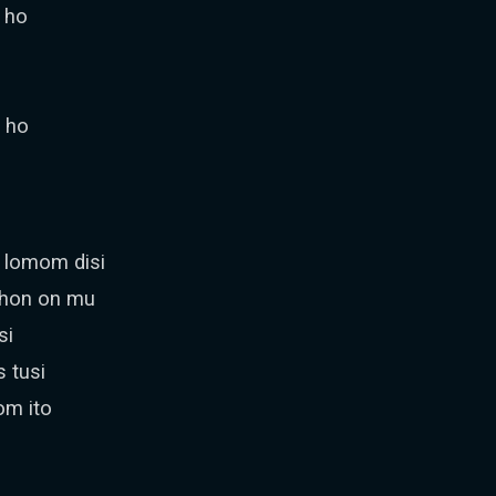
a ho
n ho
i lomom disi
ehon on mu
si
s tusi
om ito