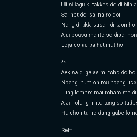
Uli ni lagu ki takkas do di hilal
Sai hot doi sai na ro doi
Nang di tikki susah di taon ho
Alai boasa ma ito so disariho
Loja do au paihut ihut ho
**
Aek na di galas mi toho do bo
Naeng inum on mu naeng us
Tung lomom mai roham ma di
Alai holong hi ito tung so tudo
Hulehon tu ho dang gabe lom
Reff