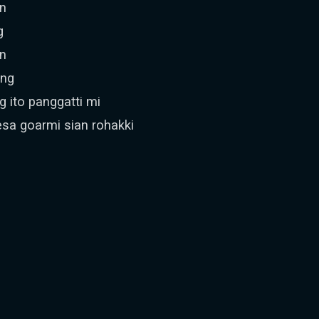
an
g
an
ang
g ito panggatti mi
esa goarmi sian rohakki