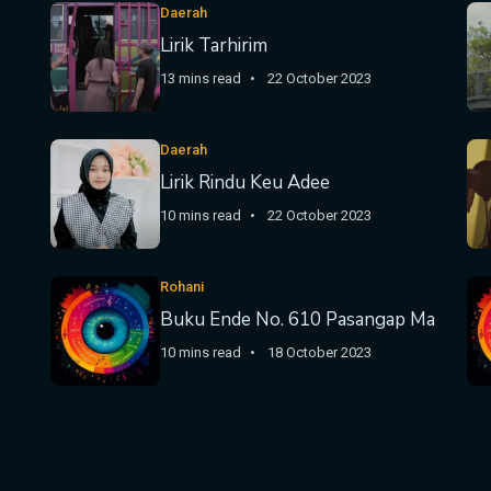
Daerah
Lirik Tarhirim
13 mins read
22 October 2023
Daerah
Lirik Rindu Keu Adee
10 mins read
22 October 2023
Rohani
Buku Ende No. 610 Pasangap Ma
10 mins read
18 October 2023