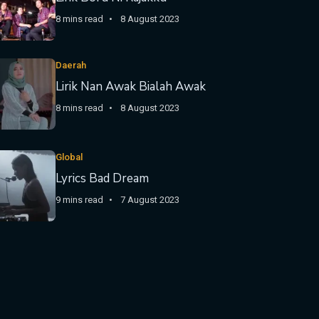
8 mins read
8 August 2023
Daerah
Lirik Nan Awak Bialah Awak
8 mins read
8 August 2023
Global
Lyrics Bad Dream
9 mins read
7 August 2023