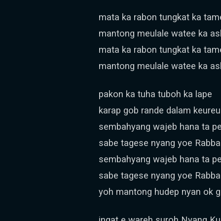
mata ka rabon tungkat ka tam
mantong meulale watee ka as
mata ka rabon tungkat ka tam
mantong meulale watee ka as
pakon ka tuha tuboh ka lape
karap gob rande dalam keure
sembahyang wajeb hana ta p
sabe tagese nyang yoe Rabb
sembahyang wajeb hana ta p
sabe tagese nyang yoe Rabb
yoh mantong hudep nyan ok g
ingat e wareh suroh Nyang K