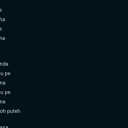
e
ha
e
ha
unda
eu pe
ana
eu pe
ana
oh puteh
uasa