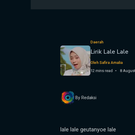
Daerah
Lirik Lale Lale
Oleh Safira Amalia
12 mins read
8 Augus
By Redaksi
lale lale geutanyoe lale