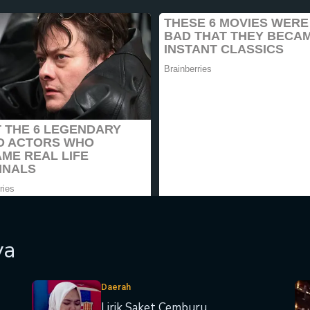
ya
Daerah
Lirik Saket Cemburu