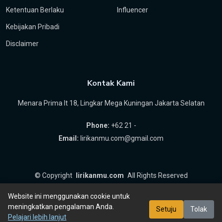
Ketentuan Berlaku
Influencer
Kebijakan Pribadi
Disclaimer
Kontak Kami
Menara Prima lt 18, Lingkar Mega Kuningan Jakarta Selatan
Phone:
+62 21 -
Email:
lirikanmu.com@gmail.com
©
Copyright
lirikanmu.com
All Rights Reserved
by
Hartanta ID
Website ini menggunakan cookie untuk
meningkatkan pengalaman Anda.
Setuju
Tolak
Pelajari lebih lanjut