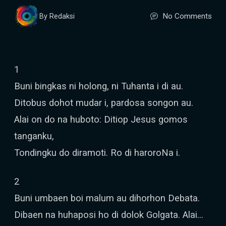
No Comments
By Redaksi
1
Buni bingkas ni holong, ni Tuhanta i di au.
Ditobus dohot mudar i, pardosa songon au.
Alai on do na huboto: Ditiop Jesus gomos
tanganku,
Tondingku do diramoti. Ro di haroroNa i.
2
Buni umbaen boi malum au dihorhon Debata.
Dibaen na huhaposi ho di dolok Golgata. Alai…