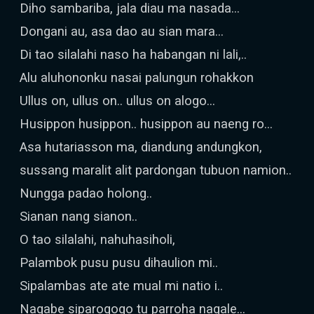
Diho sambariba, jala diau ma nasada...
Dongani au, asa dao au sian mara...
Di tao silalahi naso ha habangan ni lali,..
Alu aluhononku nasai palungun rohakkon
Ullus on, ullus on.. ullus on alogo...
Husippon husippon.. husippon au naeng ro...
Asa hutariasson ma, diandung andungkon,
sussang maralit alit pardongan tubuon namion..
Nungga padao holong..
Sianan nang sianon..
O tao silalahi, nahuhasiholi,
Palambok pusu pusu dihaulion mi..
Sipalambas ate ate mual mi natio i..
Nagabe siparogogo tu parroha nagale...