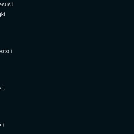
sus i
ki
i
oto i
i.
 i