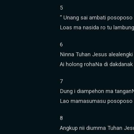
5
“ Unang sai ambati posoposo 
Loas ma nasida ro tu lambung
6
Ninna Tuhan Jesus alealengki
Ai holong rohaNa di dakdanak 
7
Dung i diampehon ma tanganN
Lao mamasumasu posoposo i
8
Angkup nii diumma Tuhan Jesu