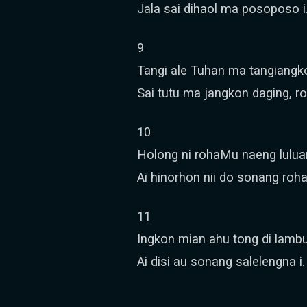
Jala sai dihaol ma posoposo i
9
Tangi ale Tuhan ma tangiangk
Sai tutu ma jangkon daging, r
10
Holong ni rohaMu naeng lulua
Ai hinorhon nii do sonang roha
11
Ingkon mian ahu tong di lamb
Ai disi au sonang salelengna i.