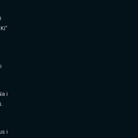
i
Ki”
i
a i
.
s i