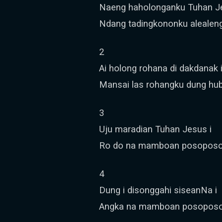
Naeng haholonganku Tuhan Je
Ndang tadingkononku alealeng
2
Ai holong rohana di dakdanak 
Mansai las rohangku dung hub
3
Uju maradian Tuhan Jesus i
Ro do na mamboan posoposo 
4
Dung i disonggahi siseanNa i
Angka na mamboan posoposo