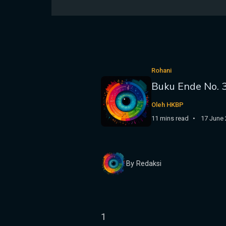
Rohani
Buku Ende No. 
Oleh HKBP
11 mins read
17 June
By Redaksi
1