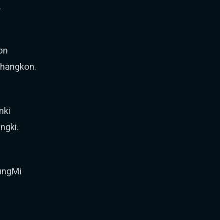
.
on
ohangkon.
nki
ngki.
ungMi