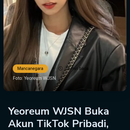
•
Mancanegara
10 min baca
Foto: Yeoreum WJSN
Yeoreum WJSN Buka
Akun TikTok Pribadi,