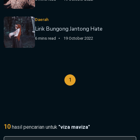
Daerah
Lirik Bungong Jantong Hate
6 mins read
19 October 2022
1
10
hasil pencarian untuk
"viza maviza"