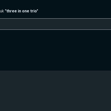
tuk
"three in one trio"