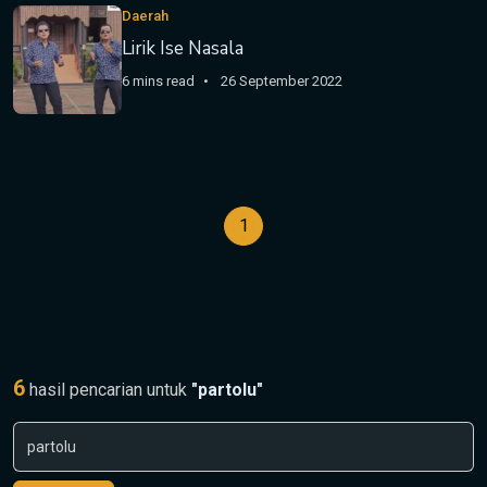
Daerah
Lirik Ise Nasala
6 mins read
26 September 2022
1
6
hasil pencarian untuk
"partolu"