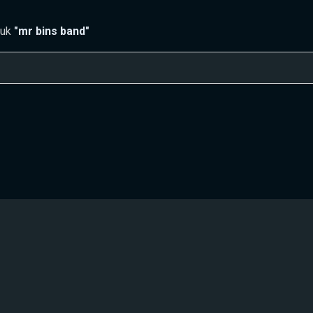
tuk
"mr bins band"