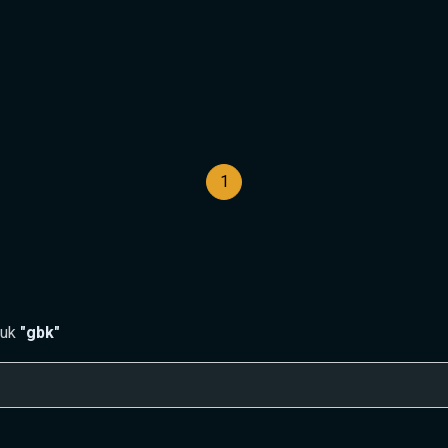
1
tuk
"gbk"