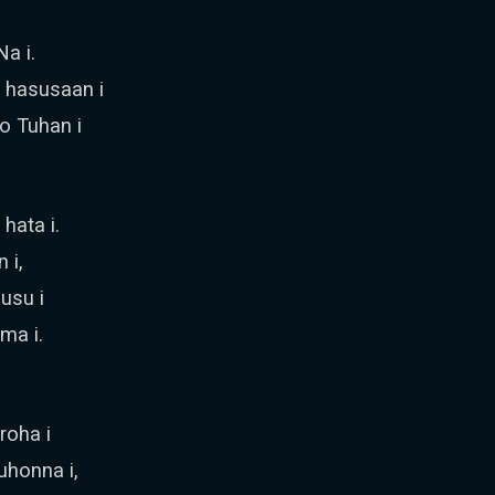
a i.
 hasusaan i
o Tuhan i
hata i.
 i,
usu i
ma i.
roha i
uhonna i,