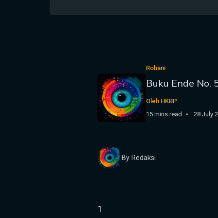
Rohani
Buku Ende No. 
Oleh HKBP
15 mins read
28 July 
By Redaksi
1