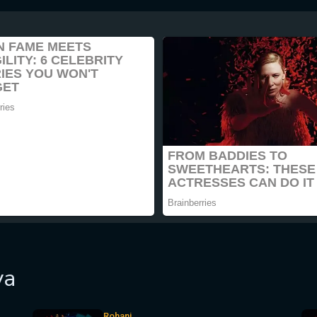
ya
Rohani