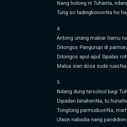
Nang holong ni Tuhanta, ndan
Tung so tadingkononNa ho has
4
Antong unang mabiar hamu na 
Ditongos Pangurupi di parmara
Ditongos apul-apul Sipalas roh
Malua sian dosa sude ruasNa 
5
Ndang dung tarsolsol bagi Tuh
Dipadan binahenNa, tu huriaNa
Tongtong parmuduonNa, marhi
Ulaon nabadia nang pandidion 