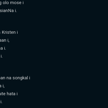
g olo mose i
ianNa i.
Kristen i
an i,
a i.
i.
an na songkal i
 i,
te hata i
i.