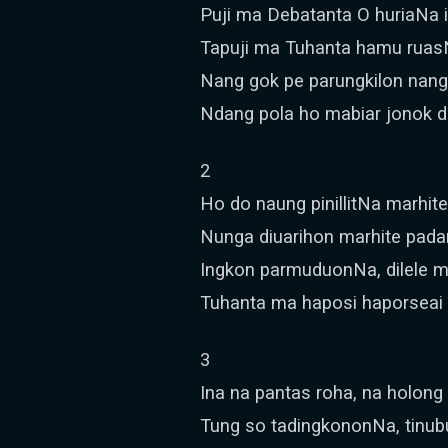
Puji ma Debatanta O huriaNa i
Tapuji ma Tuhanta hamu ruasN
Nang gok pe parungkilon nang
Ndang pola ho mabiar jonok d
2
Ho do naung pinillitNa marhite 
Nunga diuarihon marhite padan
Ingkon parmuduonNa, dilele m
Tuhanta ma haposi haporseai 
3
Ina na pantas roha, na holong 
Tung so tadingkononNa, tinub