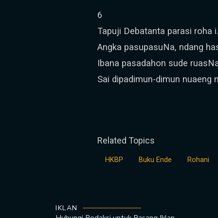
6
Tapuji Debatanta parasi roha i
Angka pasupasuNa, ndang has
Ibana pasadahon sude ruasNa
Sai dipadimun-dimun nuaeng n
Related Topics
HKBP
Buku Ende
Rohani
IKLAN