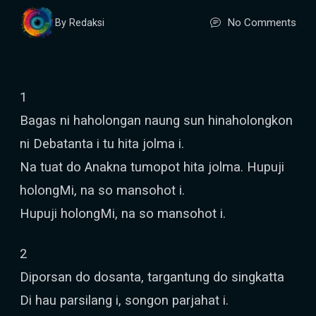
No Comments
By Redaksi
1
Bagas ni haholongan naung sun hinaholongkon
ni Debatanta i tu hita jolma i.
Na tuat do Anakna tumopot hita jolma. Hupuji
holongMi, na so mansohot i.
Hupuji holongMi, na so mansohot i.
2
Diporsan do dosanta, targantung do singkatta
Di hau parsilang i, songon parjahat i.