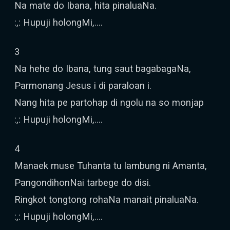
Na mate do Ibana, hita pinaluaNa.
:,: Hupuji holongMi,….
3
Na hehe do Ibana, tung saut bagabagaNa,
Parmonang Jesus i di paraloan i.
Nang hita pe partohap di ngolu na so monjap
:,: Hupuji holongMi,….
4
Manaek muse Tuhanta tu lambung ni Amanta,
PangondihonNai tarbege do disi.
Ringkot tongtong rohaNa manait pinaluaNa.
:,: Hupuji holongMi,….