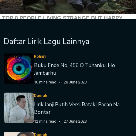
Daftar Lirik Lagu Lainnya
Rohani
Buku Ende No. 456 O Tuhanku, Ho
Jambarhu
10 mins read
28 June 2023
Daerah
Lirik Janji Putih Versi Batak| Padan Na
Bontar
12 mins read
27 June 2023
Daerah